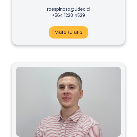
roespinoza@udec.cl
+564 1220 4529
Visita su sitio