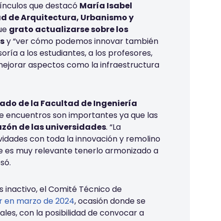
vínculos que destacó
María Isabel
ad de Arquitectura, Urbanismo y
fue
grato actualizarse sobre los
es
y “ver cómo podemos innovar también
ría a los estudiantes, a los profesores,
jorar aspectos como la infraestructura
ado de la Facultad de Ingeniería
 de encuentros son importantes ya que las
azón de las universidades
. “La
vidades con toda la innovación y remolino
e es muy relevante tenerlo armonizado a
só.
s inactivo, el Comité Técnico de
ar en marzo de 2024
, ocasión donde se
les, con la posibilidad de convocar a