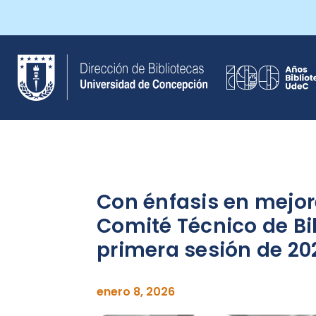
Saltar
al
contenido
Con énfasis en mejore
Comité Técnico de Bi
primera sesión de 20
enero 8, 2026