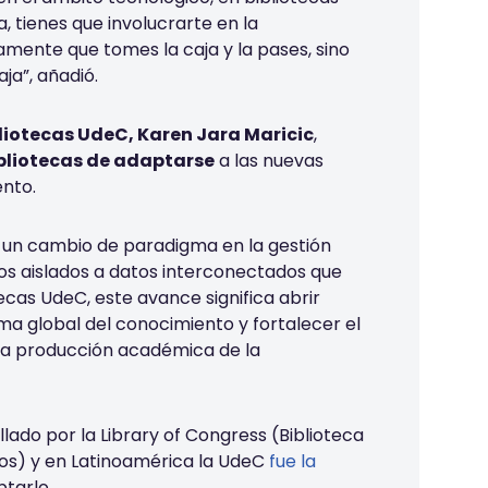
, tienes que involucrarte en la
amente que tomes la caja y la pases, sino
aja”, añadió.
bliotecas UdeC, Karen Jara Maricic
,
bliotecas de adaptarse
a las nuevas
ento.
 un cambio de paradigma en la gestión
ros aislados a datos interconectados que
ecas UdeC, este avance significa abrir
ma global del conocimiento y fortalecer el
e la producción académica de la
lado por la Library of Congress (Biblioteca
dos) y en Latinoamérica la UdeC
fue la
ptarlo.