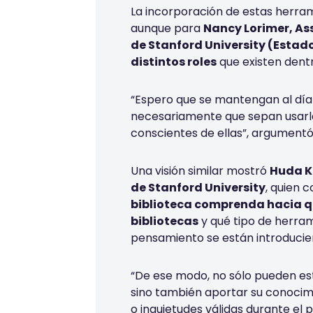
La incorporación de estas herra
aunque para
Nancy Lorimer, As
de Stanford University (Estad
distintos roles
que existen dentr
“Espero que se mantengan al día
necesariamente que sepan usarla
conscientes de ellas”, argument
Una visión similar mostró
Huda Kh
de Stanford University
, quien 
biblioteca comprenda hacia qu
bibliotecas
y qué tipo de herram
pensamiento se están introduci
“De ese modo, no sólo pueden est
sino también aportar su conocimi
o inquietudes válidas durante el