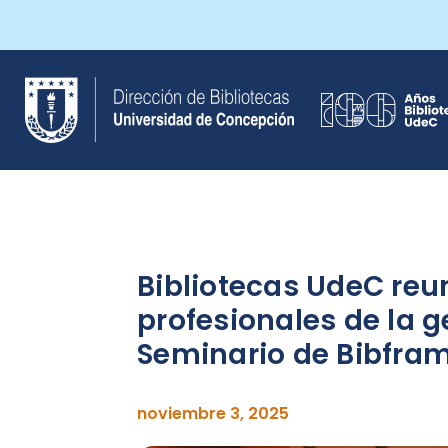
Saltar
al
contenido
Bibliotecas UdeC reu
profesionales de la g
Seminario de Bibfra
noviembre 3, 2025