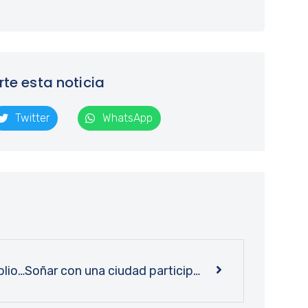
e esta noticia
Twitter
WhatsApp
Con juegos y concursos: Bibliotecas UdeC participó de la bienvenida institucional a Generación 2026
Soñar con una ciudad participativa: académicos y académicas presentaron libro sobre Plan Regulador de Concepción 1960-1980