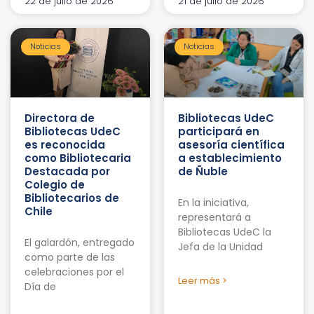
22 de julio de 2026
21 de julio de 2026
Noticias
Noticias
Directora de
Bibliotecas UdeC
Bibliotecas UdeC
participará en
es reconocida
asesoría científica
como Bibliotecaria
a establecimiento
Destacada por
de Ñuble
Colegio de
Bibliotecarios de
En la iniciativa,
Chile
representará a
Bibliotecas UdeC la
El galardón, entregado
Jefa de la Unidad
como parte de las
celebraciones por el
Leer más >
Día de