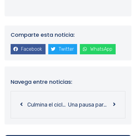
Comparte esta noticia:
Facebook
Twitter
WhatsApp
Navega entre noticias:
Culmina el ciclo de Talleres de la Colección Orgullo, una alianza entre Bibliotecas UdeC y Autoras Librería
Una pausa para desconectar: Estudiantes participan de sesiones de canoterapia en Bibliotecas UdeC