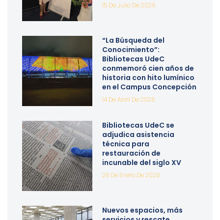
15 De Julio De 2026
“La Búsqueda del
Conocimiento”:
Bibliotecas UdeC
conmemoró cien años de
historia con hito lumínico
en el Campus Concepción
14 De Abril De 2026
Bibliotecas UdeC se
adjudica asistencia
técnica para
restauración de
incunable del siglo XV
26 De Enero De 2026
Nuevos espacios, más
servicios y rescate