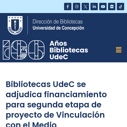
Saltar
al
contenido
Bibliotecas UdeC se
adjudica financiamiento
para segunda etapa de
proyecto de Vinculación
con el Medio