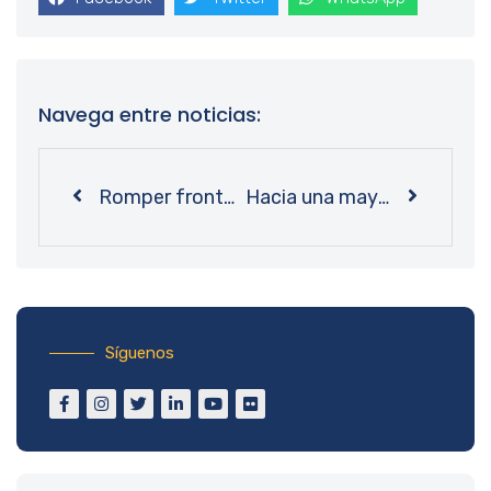
Navega entre noticias:
Romper fronteras entre disciplinas: matemático Eric Goles expuso en apertura de nueva colección científica de Bibliotecas UdeC
Hacia una mayor comodidad: equipo multidisciplinario propone mejoras ambientales en Bibliotecas UdeC
Síguenos