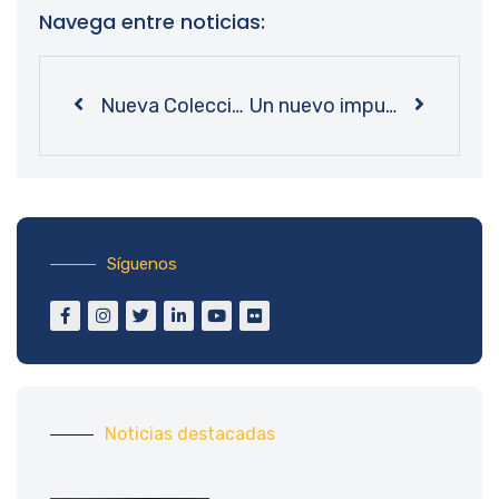
Navega entre noticias:
Nueva Colección Autoras: Bibliotecas UdeC adquiere más de 300 libros escritos por mujeres
Un nuevo impulso a la ciencia abierta: UdeC elabora propuesta colaborativa para brindar una mejor Gestión de Datos
Síguenos
Noticias destacadas