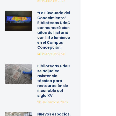
15 De Julio De 2026
“La Búsqueda del
Conocimiento”:
Bibliotecas UdeC
conmemoró cien
años de historia
con hito lumínico
en el Campus
Concepción
14 De Abril De 2026
Bibliotecas UdeC
se adjudica
asistencia
técnica para
restauración de
incunable del
siglo XV
26 De Enero De 2026
Nuevos espacios,