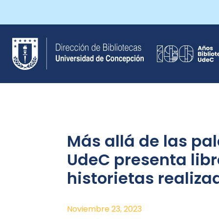
Saltar
al
contenido
Más allá de las pal
UdeC presenta libr
historietas realiz
Noviembre 23, 2023