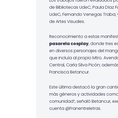
Los trabajos fueron evaluados p
de Bibliotecas UdeC, Paula Díaz 
UdeC, Fernando Venegas Traba; y 
de Artes Visuales.
Reconocimiento a estas manifest
pasarela cosplay
, donde tres e
en diversos personajes del manga
que incluía al propio Mtro. Avenda
Central, Carla Silva Picón; ademá
Francisca Betancur.
Este última destacó la gran cant
más géneros y actividades como 
comunidad“, señaló Betancur, ex
cuenta @Franentreletras.