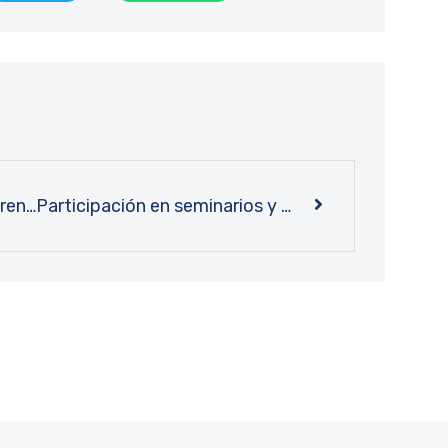
El mismo contenido en diferentes formatos: comunidad de Medicina UdeC se capacita en uso de Clinical Key
Participación en seminarios y puertas abiertas: las actividades que prepara Bibliotecas UdeC para el segundo semestre