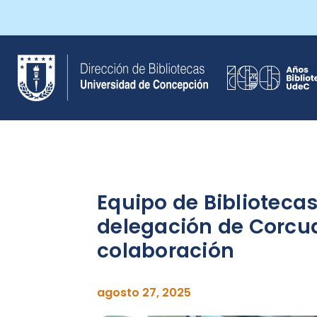
Saltar
al
contenido
Equipo de Biblioteca
delegación de Corcud
colaboración
agosto 27, 2025