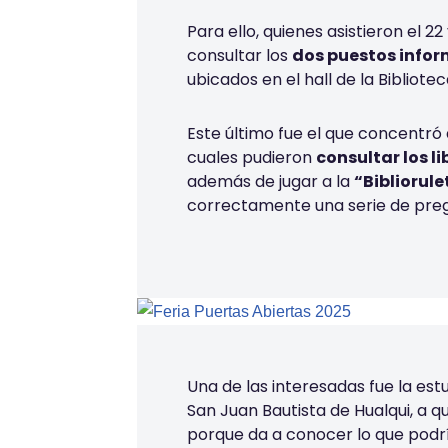
Pa
ra ello, quienes asistieron el 2
consultar los
dos puestos infor
ubicados en el
hall
de la Bibliote
Este último fue el que
concentr
ó
cuales pudieron
cons
ultar los
li
además de jugar a la
“
Bibliorule
correctam
ente una serie de pre
Una de las interesadas fue la
estu
San Juan Bautista de Hualqui
, a q
porque da a conocer lo que podría