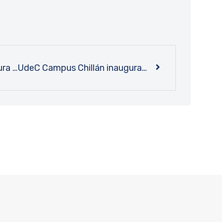
Un recorrido entre la literatura y el medioambiente: Grupo Eco-Literario UdeC realizó conversatorio sobre hazaña del Piloto Pardo
UdeC Campus Chillán inaugura renovada sala de estudio en segundo piso de la Biblioteca