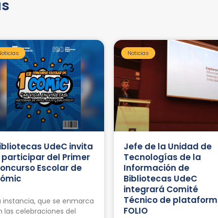
as
Noticias
Noticias
ibliotecas UdeC invita
Jefe de la Unidad de
 participar del Primer
Tecnologías de la
oncurso Escolar de
Información de
ómic
Bibliotecas UdeC
integrará Comité
Técnico de platafor
a instancia, que se enmarca
FOLIO
n las celebraciones del