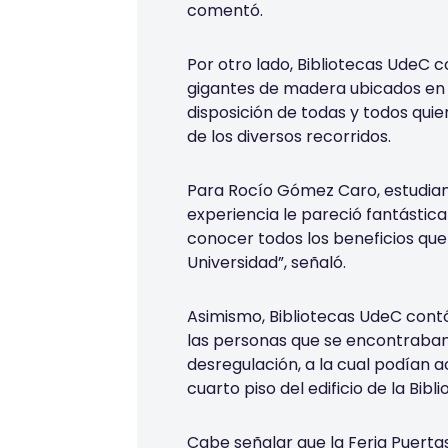
comentó.
Por otro lado, Bibliotecas UdeC 
gigantes de madera
ubicados en 
disposición de
todas y
todo
s quie
de los diversos recorridos.
Para Rocío Gómez Caro, estudiante
experiencia le pareció fantástic
a
conocer todos los beneficios que
U
niversidad”, señaló.
Asimismo, Bibliotecas UdeC cont
las personas que se encontraban
desregulación, a la cual podían 
cuarto piso del edificio de la Bibl
Cabe señalar que
la Feria
Puerta