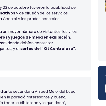
2 y 23 de octubre
tuvieron la posibilidad de
mativos
y de difusión de los servicios
ca Central y los prados centrales
.
 a un mayor número de visitantes,
las y los
bros y juegos de mesa en exhibición
,
ta”
, donde debían contestar
guntas; y
el
sorteo de
l “Kit Centralazo”
.
diante secundaria Anibed Melo, del Liceo
uien le pareció “
interesante y bueno,
 tener la biblioteca y lo que tiene”,