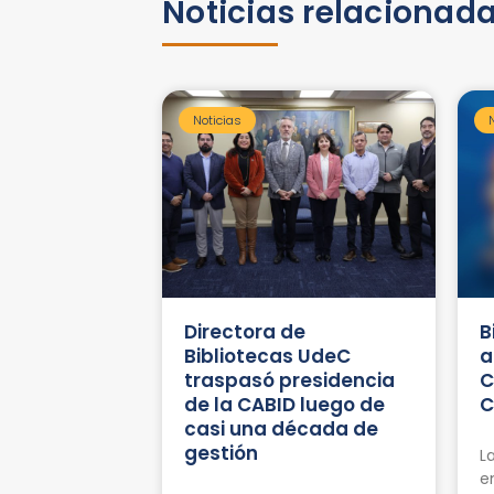
Noticias relacionad
Noticias
Directora de
B
Bibliotecas UdeC
a
traspasó presidencia
C
de la CABID luego de
C
casi una década de
gestión
L
e