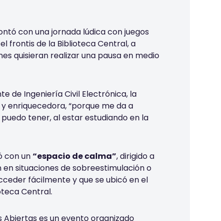
contó con una jornada lúdica con juegos
el frontis
de la Biblioteca Central, a
nes quisieran realizar una pausa en medio
 de Ingeniería Civil Electrónica, la
 y enrique
cedora, “
porque me da a
 puedo tener, al estar estudiando en
la
ó con un
“espacio de calma”
, dirigido a
 en situaciones de sobreestimulación o
acceder fácilmente
y
que se ubicó en el
ioteca Central.
s Abiertas es un evento
organizado