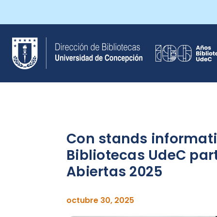
Saltar
al
contenido
Con stands informati
Bibliotecas UdeC part
Abiertas 2025
octubre 30, 2025