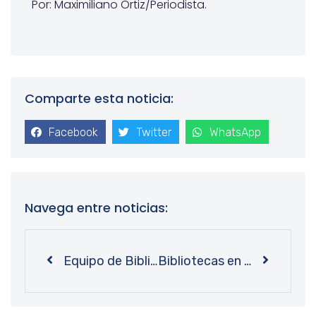
Por: Maximiliano Ortiz/Periodista.
Comparte esta noticia:
Facebook
Twitter
WhatsApp
Navega entre noticias:
Equipo de Bibliotecas UdeC presentó propuesta de su nuevo Plan de Desarrollo Estratégico en Chillán y Los Ángeles
Bibliotecas en código abierto: UdeC reúne en Santiago a universidades para abordar uso de nueva plataforma de gestión bibliográfica