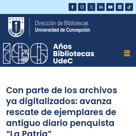
Saltar
al
contenido
Con parte de los archivos
ya digitalizados: avanza
rescate de ejemplares de
antiguo diario penquista
“La Patria”