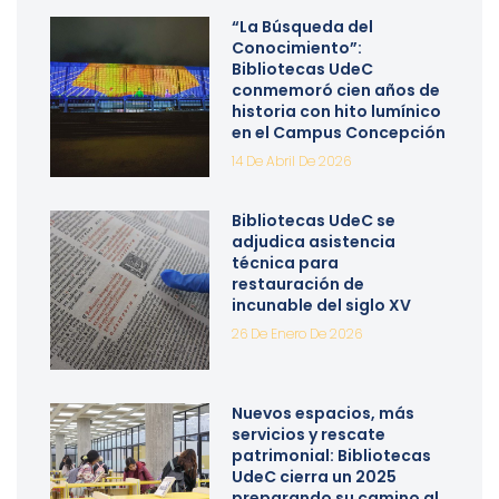
“La Búsqueda del
Conocimiento”:
Bibliotecas UdeC
conmemoró cien años de
historia con hito lumínico
en el Campus Concepción
14 De Abril De 2026
Bibliotecas UdeC se
adjudica asistencia
técnica para
restauración de
incunable del siglo XV
26 De Enero De 2026
Nuevos espacios, más
servicios y rescate
patrimonial: Bibliotecas
UdeC cierra un 2025
preparando su camino al