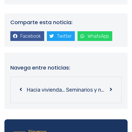
Comparte esta noticia:
Facebook
Twitter
WhatsApp
Navega entre noticias:
Hacia viviendas más sustentables: Bibliotecas UdeC acoge exposición sobre la historia urbana en San Pedro de la Paz
Seminarios y nueva plataforma: Equipo Directivo de InES Ciencia Abierta UdeC aborda avances del proyecto
Síguenos