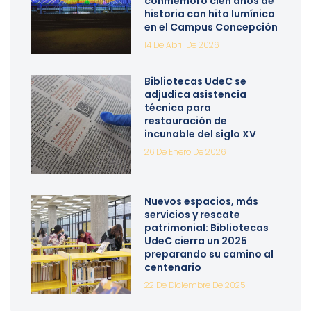
conmemoró cien años de
historia con hito lumínico
en el Campus Concepción
14 De Abril De 2026
Bibliotecas UdeC se
adjudica asistencia
técnica para
restauración de
incunable del siglo XV
26 De Enero De 2026
Nuevos espacios, más
servicios y rescate
patrimonial: Bibliotecas
UdeC cierra un 2025
preparando su camino al
centenario
22 De Diciembre De 2025