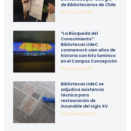
de Bibliotecarios de Chile
15 De Julio De 2026
“La Búsqueda del
Conocimiento”:
Bibliotecas UdeC
conmemoró cien años de
historia con hito lumínico
en el Campus Concepción
14 De Abril De 2026
Bibliotecas UdeC se
adjudica asistencia
técnica para
restauración de
incunable del siglo XV
26 De Enero De 2026