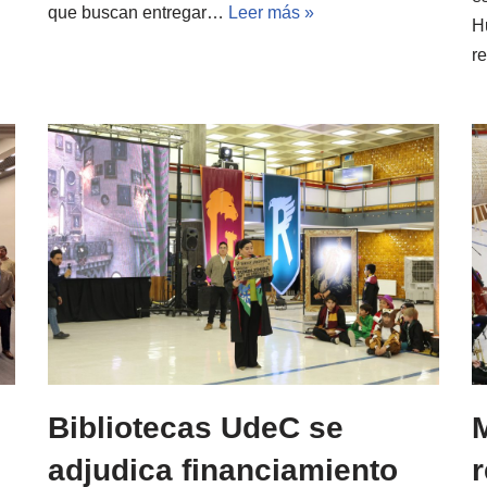
que buscan entregar…
Leer más »
H
r
Bibliotecas UdeC se
M
adjudica financiamiento
r