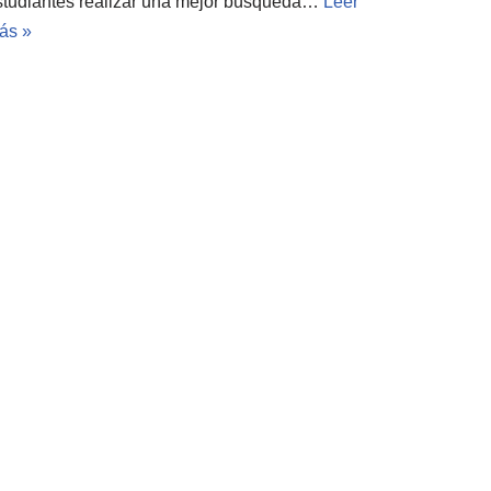
studiantes realizar una mejor búsqueda…
Leer
ás »