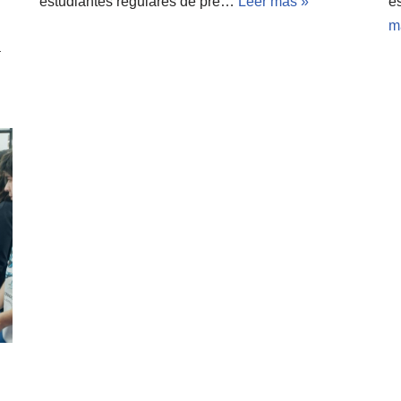
estudiantes regulares de pre…
Leer más »
e
m
a