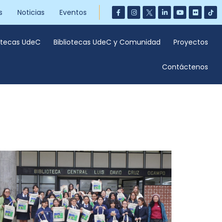
s
Noticias
Eventos
iotecas UdeC
Bibliotecas UdeC y Comunidad
Proyectos
Contáctenos