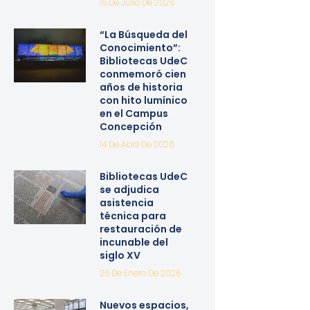
15 De Julio De 2026
“La Búsqueda del
Conocimiento”:
Bibliotecas UdeC
conmemoró cien
años de historia
con hito lumínico
en el Campus
Concepción
14 De Abril De 2026
Bibliotecas UdeC
se adjudica
asistencia
técnica para
restauración de
incunable del
siglo XV
26 De Enero De 2026
Nuevos espacios,