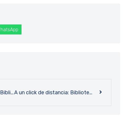
hatsApp
Patrimonio más protegido: Bibliotecas UdeC reinaugura oficialmente emblemática Sala Chile
A un click de distancia: Bibliotecas UdeC incorpora estándar pionero en América Latina para la descripción de recursos