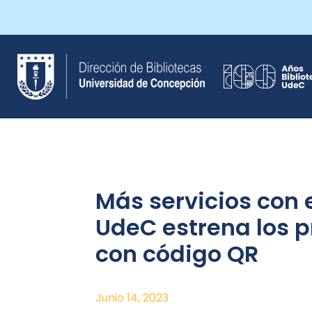
Saltar
al
contenido
Más servicios con 
UdeC estrena los 
con código QR
Junio 14, 2023