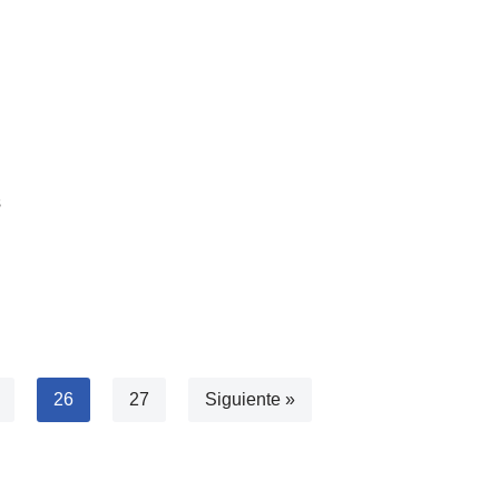
s
26
27
Siguiente »