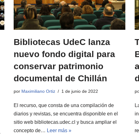
Bibliotecas UdeC lanza
T
nuevo fondo digital para
B
conservar patrimonio
a
documental de Chillán
por
Maximiliano Ortiz
1 de junio de 2022
p
El recurso, que consta de una compilación de
L
diarios y revistas, se encuentra disponible en el
i
sitio web bibliotecas.udec.cl y busca ampliar el
l
concepto de…
Leer más »
r
r