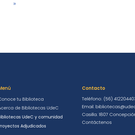
»
Menú
Contacto
Teléfono: (56) 41220440
Conoce tu Biblioteca
Email: bibliotecas@udec
Acerca de Bibliotecas UdeC
Casilla: 1807 Concepción
Bibliotecas UdeC y comunidad
Contáctenos
Proyectos Adjudicados