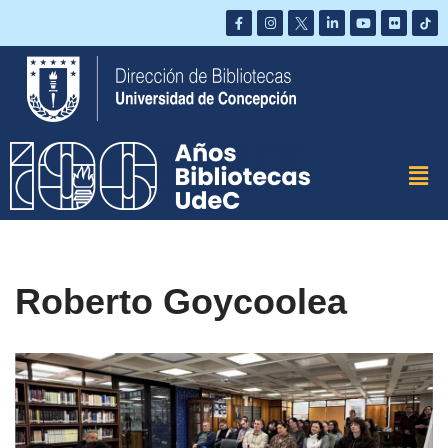
Saltar
al
contenido
Roberto Goycoolea