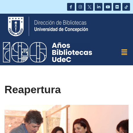
Saltar
al
contenido
Reapertura