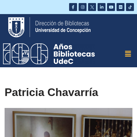
Saltar
al
contenido
Patricia Chavarría