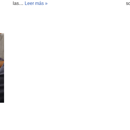
las…
Leer más »
s