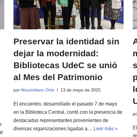
Preservar la identidad sin
dejar la modernidad:
m
e
Bibliotecas UdeC se unió
s
al Mes del Patrimonio
l
por
Maximiliano Ortiz
13 de mayo de 2025
El encuentro, desarrollado el pasado 7 de mayo
en la Biblioteca Central, contó con la presencia de
p
destacadas representantes provenientes de
s
E
diversas organizaciones ligadas a…
Leer más »
al
d