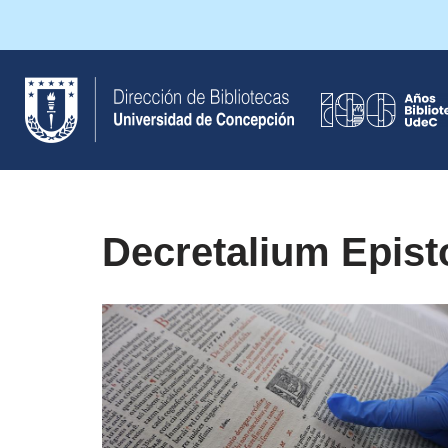
Saltar
al
contenido
Decretalium Epist