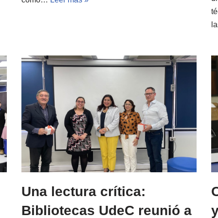
té
l
Una lectura crítica:
C
Bibliotecas UdeC reunió a
y