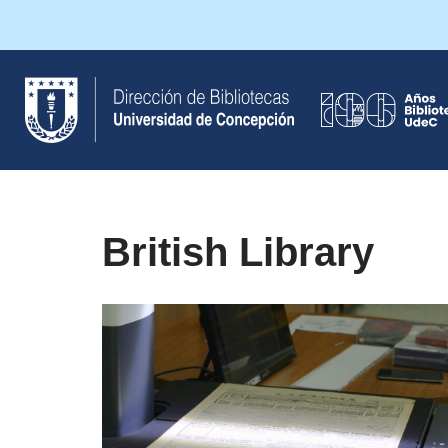
Saltar
al
contenido
British Library