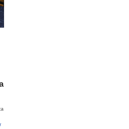
a
ca
r