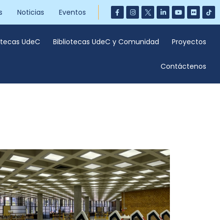
s
Noticias
Eventos
iotecas UdeC
Bibliotecas UdeC y Comunidad
Proyectos
Contáctenos