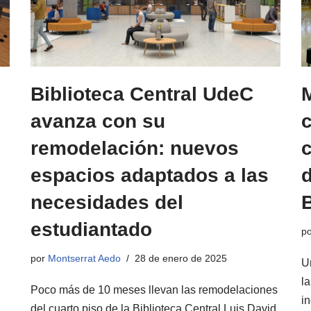
Biblioteca Central UdeC
avanza con su
c
remodelación: nuevos
espacios adaptados a las
d
necesidades del
B
estudiantado
p
por
Montserrat Aedo
28 de enero de 2025
U
l
Poco más de 10 meses llevan las remodelaciones
in
del cuarto piso de la Biblioteca Central Luis David