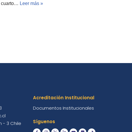
l cuarto…
Leer más »
Acreditación Institucional
3
Documentos Institucionales
.cl
Síguenos
 - 3 Chile