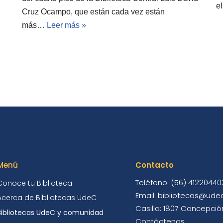
e
Cruz Ocampo, que están cada vez están
más…
Leer más »
Menú
Contacto
Teléfono: (56) 41220440
Conoce tu Biblioteca
Email: bibliotecas@udec
Acerca de Bibliotecas UdeC
Casilla: 1807 Concepción
Bibliotecas UdeC y comunidad
Contáctenos