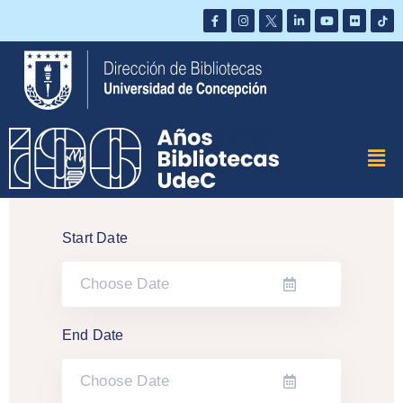
Saltar
al
contenido
Start Date
End Date