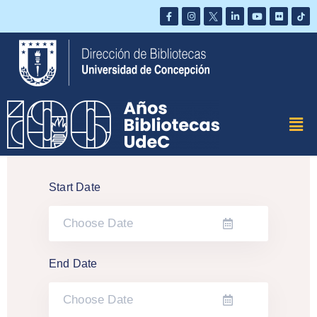
Saltar
al
contenido
Start Date
End Date