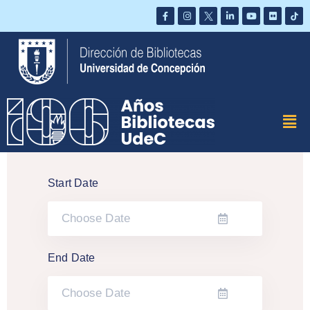
Saltar
al
contenido
Start Date
End Date