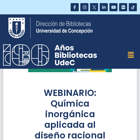
Saltar
al
contenido
WEBINARIO:
Química
inorgánica
aplicada al
diseño racional