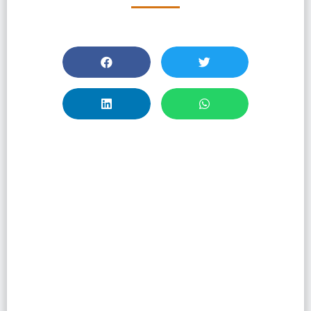
WEBINARIO:
Química
Inorgánica
Aplicada Al
Diseño Racional
De Compuestos
Metálicos Con
Actividad