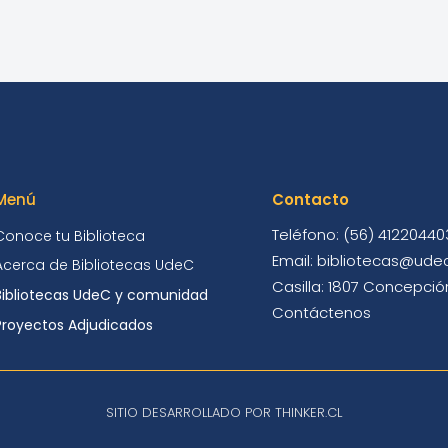
Menú
Contacto
Teléfono: (56) 41220440
Conoce tu Biblioteca
Email: bibliotecas@udec
Acerca de Bibliotecas UdeC
Casilla: 1807 Concepción
Bibliotecas UdeC y comunidad
Contáctenos
Proyectos Adjudicados
SITIO DESARROLLADO POR THINKER.CL