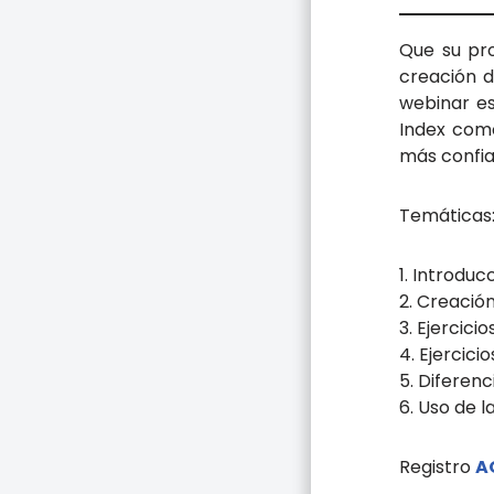
Que su pr
creación d
webinar es
Index como
más confia
Temáticas
1. Introdu
2. Creació
3. Ejercic
4. Ejercici
5. Diferen
6. Uso de 
Registro
A