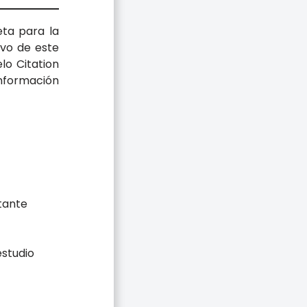
ta para la
ivo de este
lo Citation
información
ctante
estudio