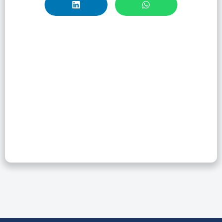
Uso Y Descarga
De Documentos
Desde La Web Of
Science :
Introducción Al
Uso De APIs