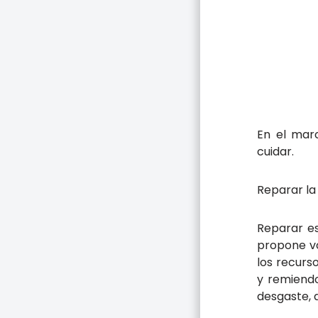
En el marc
cuidar.
Reparar la
Reparar es
propone vo
los recurs
y remiendo
desgaste, d