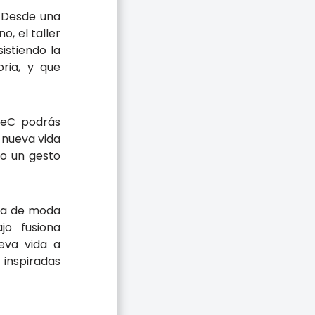
. Desde una
, el taller
istiendo la
ria, y que
UdeC podrás
 nueva vida
mo un gesto
 marca de moda
jo fusiona
ueva vida a
 inspiradas