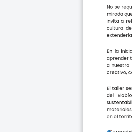
No se requ
mirada que
invita a r
cultura d
extenderla
En la inic
aprender t
a nuestra 
creativo, 
El taller ser
del Biobí
sustentabi
materiales
en el territ