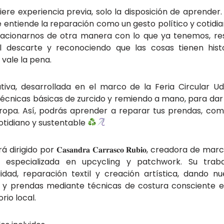
iere experiencia previa, solo la disposición de aprender
 entiende la reparación como un gesto político y cotidiano
elacionarnos de otra manera con lo que ya tenemos, res
el descarte y reconociendo que las cosas tienen histo
 vale la pena.
iativa, desarrollada en el marco de la Feria Circular 
écnicas básicas de zurcido y remiendo a mano, para dar
ropa. Así, podrás aprender a reparar tus prendas, co
cotidiano y sustentable
á dirigido por 𝐂𝐚𝐬𝐚𝐧𝐝𝐫𝐚 𝐂𝐚𝐫𝐫𝐚𝐬𝐜𝐨 𝐑𝐮𝐛𝐢𝐨, creadora de
o especializada en upcycling y patchwork. Su traba
lidad, reparación textil y creación artística, dando n
 y prendas mediante técnicas de costura consciente e
orio local.