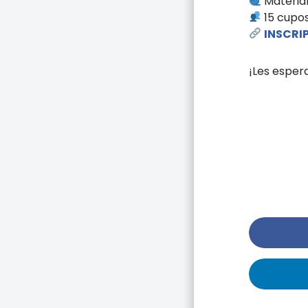
Material
15 cupo
INSCRI
¡Les espe