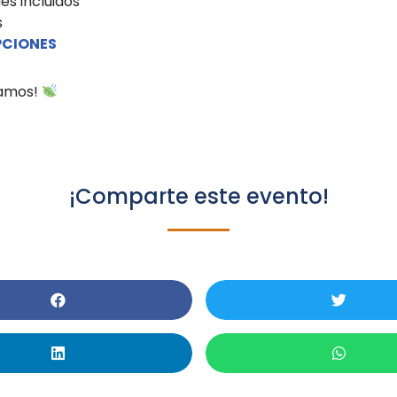
es incluidos
s
PCIONES
ramos!
¡Comparte este evento!
Taller Zurcir Para Cuida