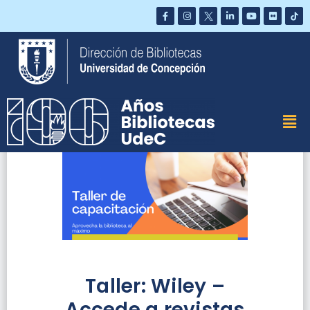
Saltar
al
contenido
Taller: Wiley –
Accede a revistas