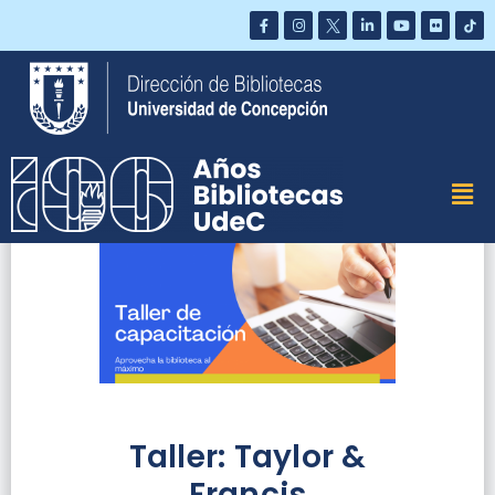
Saltar
al
contenido
Taller: Taylor &
Francis