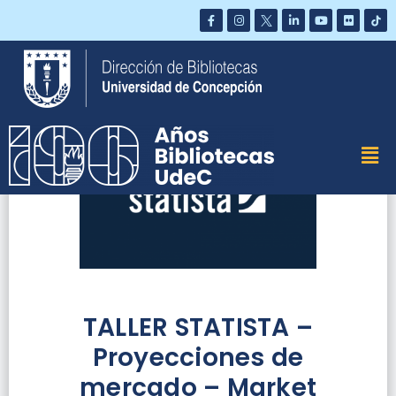
Saltar
al
contenido
TALLER STATISTA –
Proyecciones de
mercado – Market