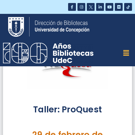
Saltar
al
contenido
Taller: ProQuest
29 de febrero de