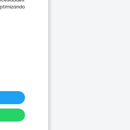
ptimizando
o En