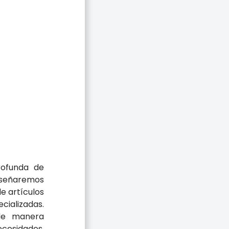
n
rofunda de
enseñaremos
e artículos
ializadas.
 de manera
cesidades.