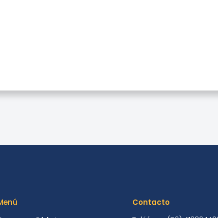
ture.com: Estrategias P
Investigadores
Menú
Contacto