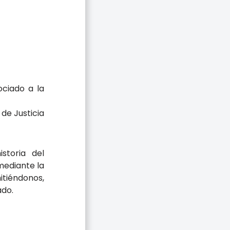
ociado a la
de Justicia
storia del
mediante la
itiéndonos,
ado.