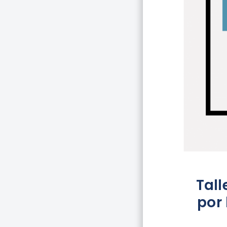
Tall
por 