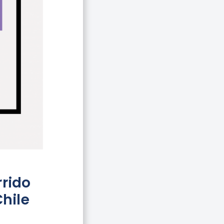
rrido
Chile