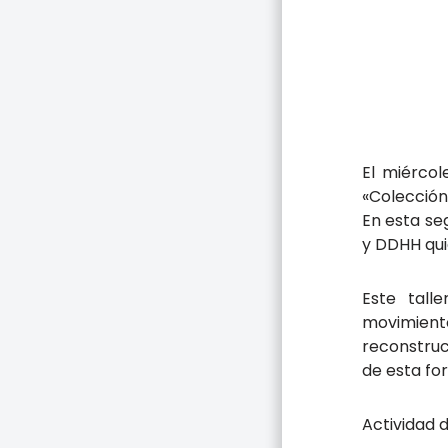
El miércol
«Colección
En esta se
y DDHH qui
Este tall
movimiento
reconstruc
de esta fo
Actividad 