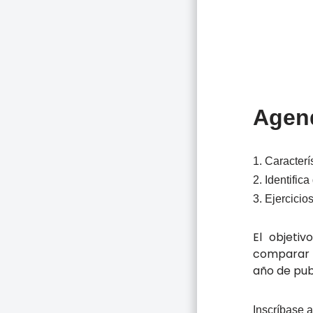
Agen
1. Caracterí
2. Identific
3. Ejercici
El objetiv
comparar e
año de pub
Inscríbase a