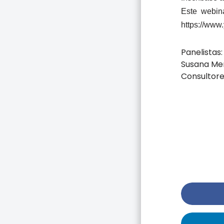
Este webin
https://ww
Panelistas:
Susana Me
Consultore