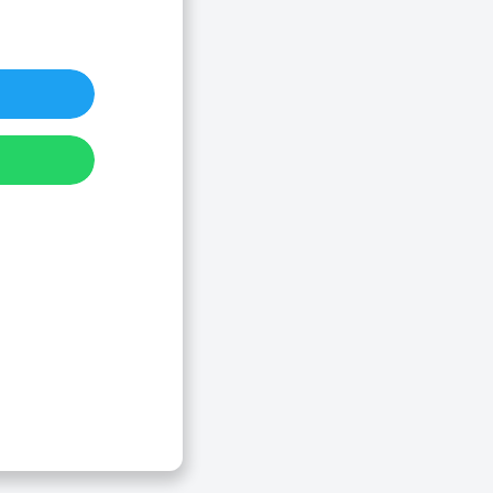
ncia
encia
Y