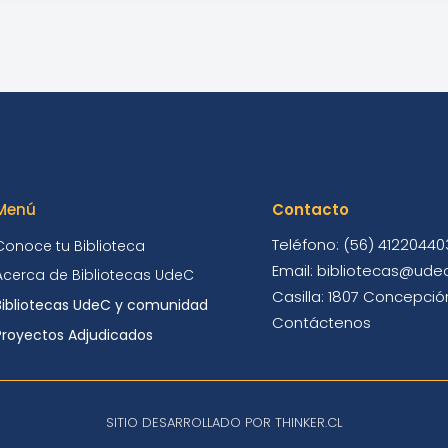
Menú
Contacto
Teléfono: (56) 41220440
Conoce tu Biblioteca
Email: bibliotecas@udec
Acerca de Bibliotecas UdeC
Casilla: 1807 Concepción
Bibliotecas UdeC y comunidad
Contáctenos
Proyectos Adjudicados
SITIO DESARROLLADO POR THINKER.CL