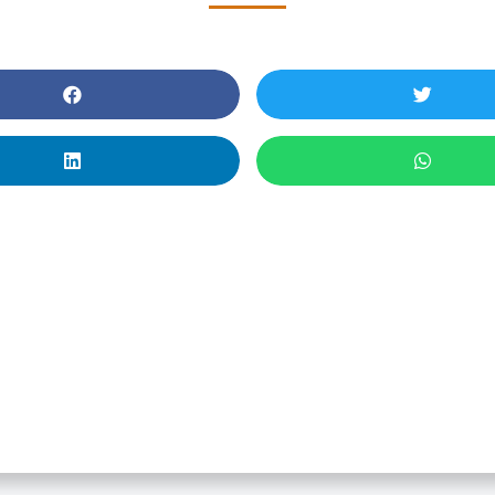
inario Produciendo Cie
e El Sur Del Mundo. Ci
Abierta: Herramientas 
Desafíos