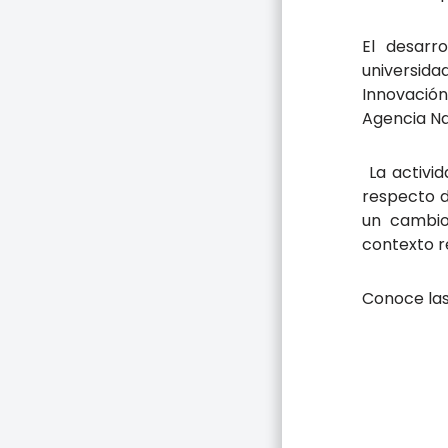
El desarr
universid
Innovación
Agencia Na
La activid
respecto d
un cambio
contexto re
Conoce las