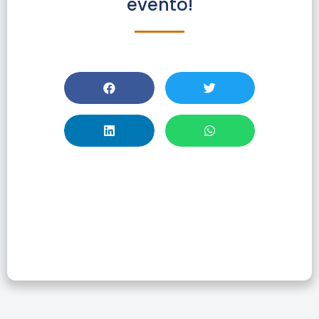
evento!
Reconectando
Con Bibliotecas
UdeC