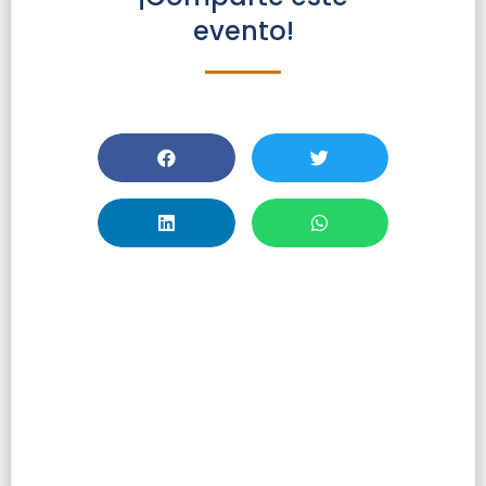
evento!
Premiación IV
Concurso De
Cómics –
Lanzamiento De
BiblioComic V.iii