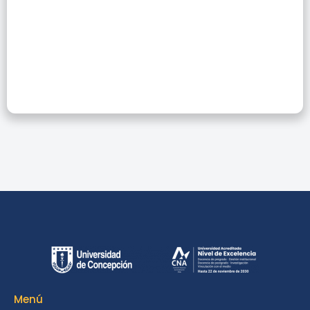
Wiley Para El
Investigador
Menú