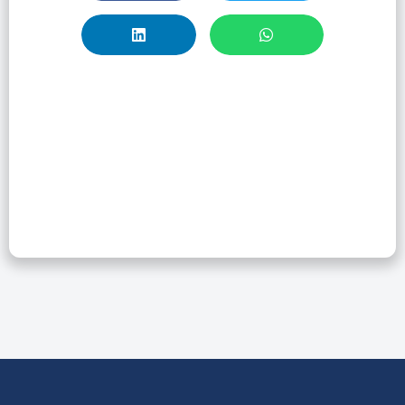
Los Retos De La
Integridad
Académica En La
Era De La IA