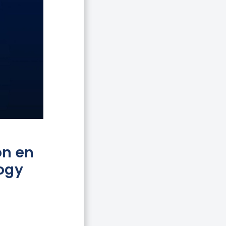
ón en
ogy