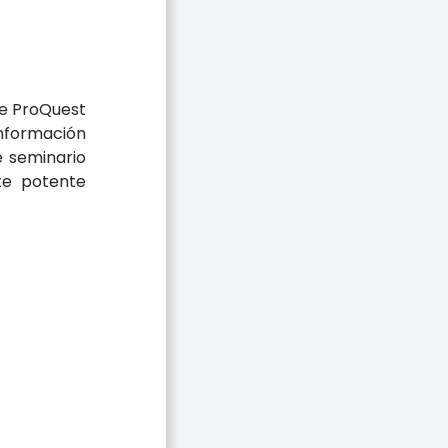
de ProQuest
nformación
e seminario
te potente