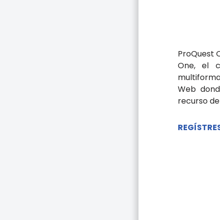
ProQuest O
One, el c
multiforma
Web donde
recurso de
REGÍSTRE