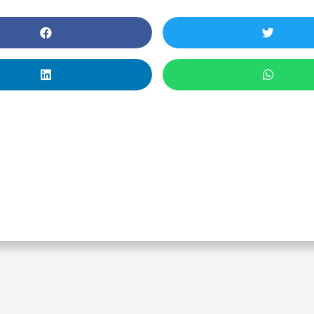
Lo Nuevo En Recursos D
nformación En Psicologí
ProQuest One Psycholog